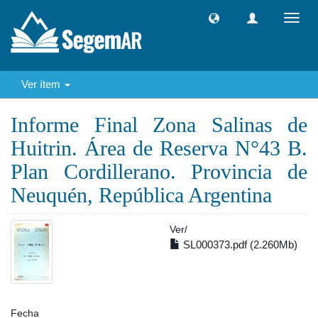
Camb
naveg
Ver ítem
Informe Final Zona Salinas de
Huitrin. Área de Reserva N°43 B.
Plan Cordillerano. Provincia de
Neuquén, República Argentina
Ver/
SL000373.pdf (2.260Mb)
Fecha