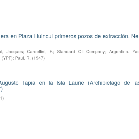
era en Plaza Huincul primeros pozos de extracción. N
l, Jacques
;
Cardellini, F.
;
Standard Oil Company
;
Argentina. Yac
s (YPF)
;
Paul, R.
(
1947
)
gusto Tapia en la Isla Laurie (Archipielago de las
r)
21
)