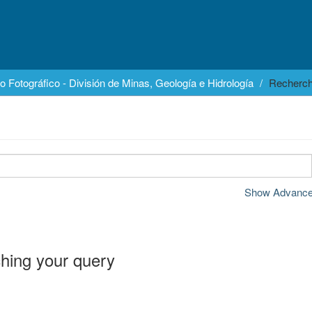
o Fotográfico - División de Minas, Geología e Hidrología
Recherc
Show Advanced
hing your query