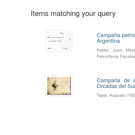
Items matching your query
Campaña petrol
Argentina
Keidel, Juan
;
Mayo
Petrolíferos Fiscale
Campaña de Au
Orcadas del Su
Tapia, Augusto
(
19