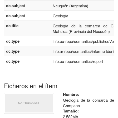
dc.subject
Neuquén (Argentina)
dc.subject
Geología
dc.title
Geología de la comarca de Ca
Mahuida (Provincia del Neuquén)
dc.type
info:eu-repo/semantics/publishedVers
dc.type
info:ar-repo/semantics/informe técnic
dc.type
info:eu-repo/semantics/report
Ficheros en el ítem
Nombre:
Geología de la comarca de
Campana ...
Tamaño:
2.582Mb