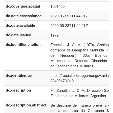
dc.coverage.spatial
1001450
dc.date.accessioned
2020-06-23T11:44:01Z
dc.date.available
2020-06-23T11:44:01Z
dc.date.issued
1979
dc.identifier.citation
Zanettini, J. C. M. (1979). Geología
comarca de Campana Mahuida (Prov
del Neuquén). 30p. Buenos A
Ministerio de Defensa. Dirección G
de Fabricaciones Militares.
dc.identifier.uri
https://repositorio.segemar.gov.ar/han
8849217/4012
dc.description
Fil: Zanettini, J. C. M. Dirección Gene
Fabricaciones Militares; Argentina
dc.description.abstract
Se describe de manera breve la geo
de la comarca de Campana Mah