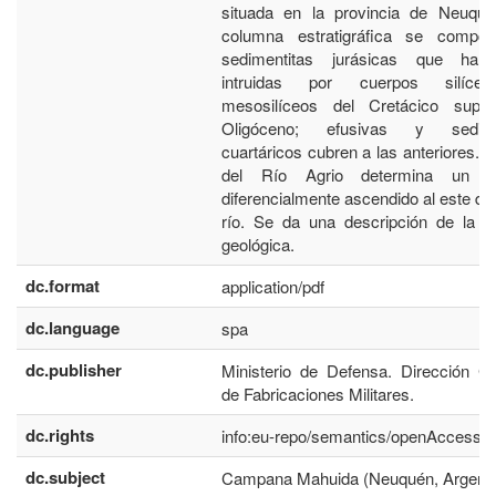
situada en la provincia de Neuqué
columna estratigráfica se compo
sedimentitas jurásicas que han
intruidas por cuerpos silíc
mesosilíceos del Cretácico super
Oligóceno; efusivas y sedim
cuartáricos cubren a las anteriores. La
del Río Agrio determina un b
diferencialmente ascendido al este de
río. Se da una descripción de la hi
geológica.
dc.format
application/pdf
dc.language
spa
dc.publisher
Ministerio de Defensa. Dirección G
de Fabricaciones Militares.
dc.rights
info:eu-repo/semantics/openAccess
dc.subject
Campana Mahuida (Neuquén, Argenti