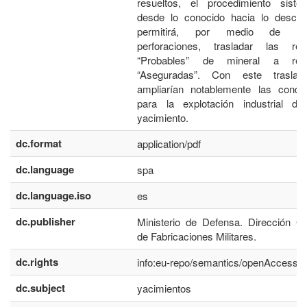
resueltos, el procedimiento sistem
desde lo conocido hacia lo descon
permitirá, por medio de alg
perforaciones, trasladar las res
“Probables” de mineral a res
“Aseguradas”. Con este trasla
ampliarían notablemente las condic
para la explotación industrial de
yacimiento.
dc.format
application/pdf
dc.language
spa
dc.language.iso
es
dc.publisher
Ministerio de Defensa. Dirección G
de Fabricaciones Militares.
dc.rights
info:eu-repo/semantics/openAccess
dc.subject
yacimientos