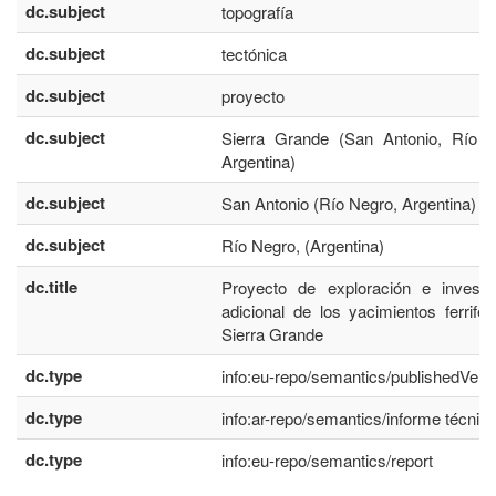
dc.subject
topografía
dc.subject
tectónica
dc.subject
proyecto
dc.subject
Sierra Grande (San Antonio, Río N
Argentina)
dc.subject
San Antonio (Río Negro, Argentina)
dc.subject
Río Negro, (Argentina)
dc.title
Proyecto de exploración e investig
adicional de los yacimientos ferrife
Sierra Grande
dc.type
info:eu-repo/semantics/publishedVers
dc.type
info:ar-repo/semantics/informe técnic
dc.type
info:eu-repo/semantics/report