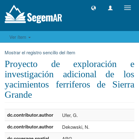
Camb
naveg
Ver ítem
Mostrar el registro sencillo del ítem
Proyecto de exploración e
investigación adicional de los
yacimientos ferriferos de Sierra
Grande
dc.contributor.author
Ufer, G.
dc.contributor.author
Dekowski, N.
dc.coverage.spatial
ARG