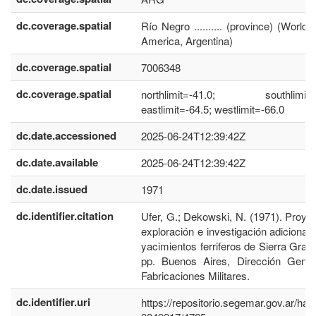
dc.coverage.spatial
Río Negro .......... (province) (World,
America, Argentina)
dc.coverage.spatial
7006348
dc.coverage.spatial
northlimit=-41.0; southlimit=-
eastlimit=-64.5; westlimit=-66.0
dc.date.accessioned
2025-06-24T12:39:42Z
dc.date.available
2025-06-24T12:39:42Z
dc.date.issued
1971
dc.identifier.citation
Ufer, G.; Dekowski, N. (1971). Proye
exploración e investigación adicional 
yacimientos ferriferos de Sierra Gran
pp. Buenos Aires, Dirección Gener
Fabricaciones Militares.
dc.identifier.uri
https://repositorio.segemar.gov.ar/han