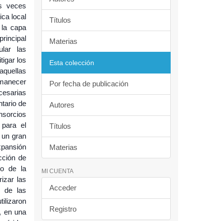
s veces
ica local
Títulos
 la capa
rincipal
Materias
ular las
igar los
Esta colección
aquellas
rmanecer
Por fecha de publicación
cesarias
ntario de
Autores
nsorcios
 para el
Títulos
 un gran
xpansión
Materias
cción de
to de la
MI CUENTA
rizar las
Acceder
s de las
ilizaron
Registro
, en una