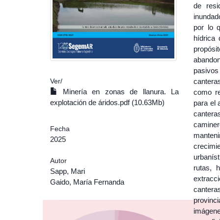
de res
inundado
por lo 
hídrica
propósi
abandon
pasivos
cantera
Ver/
Minería en zonas de llanura. La
como re
explotación de áridos.pdf (10.63Mb)
para el 
cantera
caminer
Fecha
mantenim
2025
crecimi
urbanís
Autor
rutas, 
Sapp, Mari
extracci
Gaido, María Fernanda
cantera
provinc
imágene