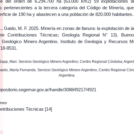
cie del orden de 6.294.700 ha (63.000 km2) 59 explotaciones d
es pertenecientes a la tercera categoría del Código de Minería, qu
rficie de 190 ha y abastecen a una población de 820.000 habitantes.
, Gaido, M. F. 2025. Minería en zonas de llanura: la explotación de á
rie Contribuciones Técnicas; Geología Regional N° 13). Bueno
o Geológico Minero Argentino. Instituto de Geología y Recursos Mi
18-8531.
: Sapp, Mari. Servicio Geológico Minero Argentino; Centro Regional Córdoba; Argent
 Gaido, María Fernanda. Servicio Geológico Minero Argentino; Centro Regional Cór
Argentina.
/repositorio.segemar.gov.ar/handle/308849217/4921
ones
ontribuciones Técnicas
[14]