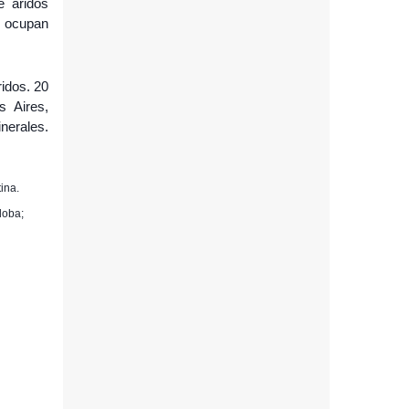
e áridos
e ocupan
ridos. 20
s Aires,
nerales.
ina.
doba;