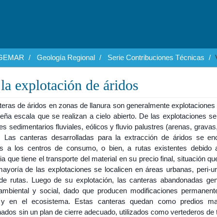
EGEMAR
Geología Regional
Serie Contribuciones Técnicas
la explotación de áridos
teras de áridos en zonas de llanura son generalmente explotaciones
eña escala que se realizan a cielo abierto. De las explotaciones se
es sedimentarios fluviales, eólicos y fluvio palustres (arenas, gravas
s). Las canteras desarrolladas para la extracción de áridos se en
s a los centros de consumo, o bien, a rutas existentes debido a
ia que tiene el transporte del material en su precio final, situación q
mayoría de las explotaciones se localicen en áreas urbanas, peri-u
de rutas. Luego de su explotación, las canteras abandonadas ge
ambiental y social, dado que producen modificaciones permanent
 y en el ecosistema. Estas canteras quedan como predios ma
dos sin un plan de cierre adecuado, utilizados como vertederos de t