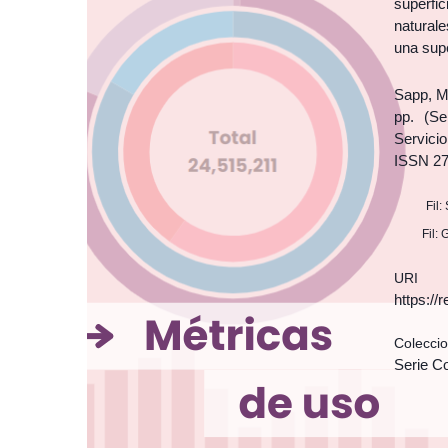
superfi
natural
una supe
Sapp, M.
pp. (Se
Servici
ISSN 27
Fil
Fil:
URI
https:/
Colecci
Serie C