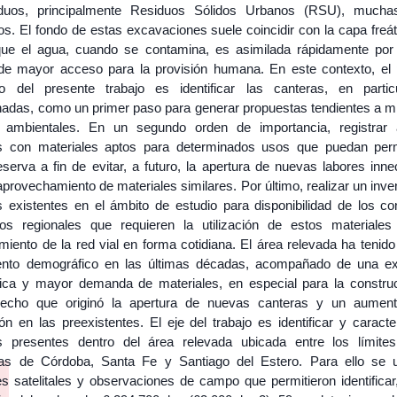
iduos, principalmente Residuos Sólidos Urbanos (RSU), mucha
s. El fondo de estas excavaciones suele coincidir con la capa freát
que el agua, cuando se contamina, es asimilada rápidamente por
 de mayor acceso para la provisión humana. En este contexto, el p
to del presente trabajo es identificar las canteras, en partic
adas, como un primer paso para generar propuestas tendientes a mit
 ambientales. En un segundo orden de importancia, registrar 
s con materiales aptos para determinados usos que puedan pe
serva a fin de evitar, a futuro, la apertura de nuevas labores inne
aprovechamiento de materiales similares. Por último, realizar un inve
s existentes en el ámbito de estudio para disponibilidad de los co
os regionales que requieren la utilización de estos materiales
iento de la red vial en forma cotidiana. El área relevada ha tenido
ento demográfico en las últimas décadas, acompañado de una e
tica y mayor demanda de materiales, en especial para la constru
hecho que originó la apertura de nuevas canteras y un aumen
ón en las preexistentes. El eje del trabajo es identificar y caracte
s presentes dentro del área relevada ubicada entre los límite
ias de Córdoba, Santa Fe y Santiago del Estero. Para ello se ut
s satelitales y observaciones de campo que permitieron identificar