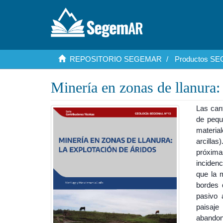
REPOSITORIO SEGEMAR
Productos S
Minería en zonas de llanura: 
Las can
de pequ
material
arcilla
próxima
incidenc
que la 
bordes 
pasivo 
paisaje
abandona