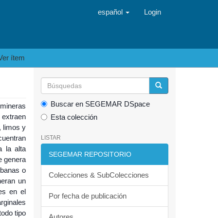
español
Login
Ver ítem
Buscar en SEGEMAR DSpace
 mineras
 extraen
Esta colección
, limos y
cuentran
LISTAR
 la alta
SEGEMAR REPOSITORIO
ue genera
rbanas o
Colecciones & SubColecciones
neran un
es en el
Por fecha de publicación
rginales
odo tipo
Autores