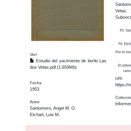
Santome
Vetas. 
Subsecre
Fil: S
Fil: Et
Por el mo
Ver/
Estudio del yacimiento de berilo Las
El info
dos Vetas.pdf (1.650Mb)
caso
URI
Fecha
https:/
1953
Colecci
Autor
Informe
Santomero, Ángel M. O.
Etchart, Luis M.