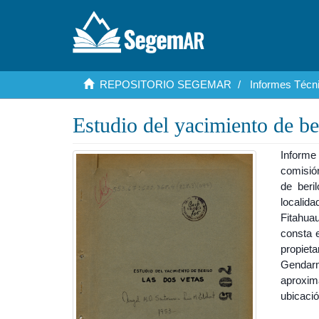
REPOSITORIO SEGEMAR
Informes Técni
Estudio del yacimiento de be
Informe
comisió
de beri
localida
Fitahua
consta 
propiet
Gendarm
aproxim
ubicació