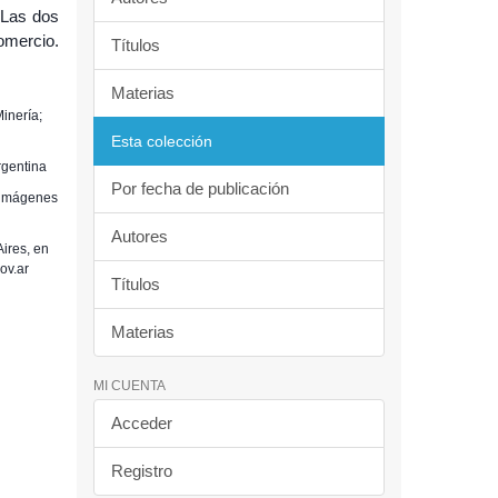
 Las dos
omercio.
Títulos
Materias
inería;
Esta colección
rgentina
Por fecha de publicación
4 imágenes
Autores
ires, en
ov.ar
Títulos
Materias
MI CUENTA
Acceder
Registro