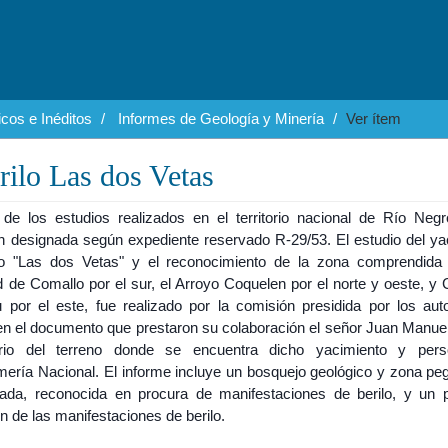
cos e Inéditos
Informes de Geología y Minería
Ver ítem
rilo Las dos Vetas
 de los estudios realizados en el territorio nacional de Río Negr
n designada según expediente reservado R-29/53. El estudio del ya
lo "Las dos Vetas" y el reconocimiento de la zona comprendida 
d de Comallo por el sur, el Arroyo Coquelen por el norte y oeste, y
u por el este, fue realizado por la comisión presidida por los aut
en el documento que prestaron su colaboración el señor Juan Manue
ario del terreno donde se encuentra dicho yacimiento y per
ería Nacional. El informe incluye un bosquejo geológico y zona peg
ada, reconocida en procura de manifestaciones de berilo, y un 
n de las manifestaciones de berilo.