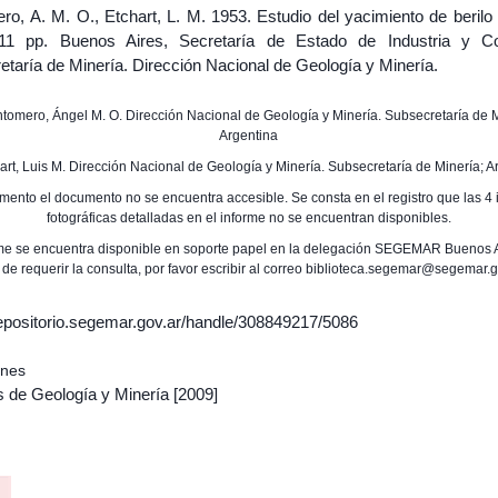
ro, A. M. O., Etchart, L. M. 1953. Estudio del yacimiento de berilo
11 pp. Buenos Aires, Secretaría de Estado de Industria y C
taría de Minería. Dirección Nacional de Geología y Minería.
antomero, Ángel M. O. Dirección Nacional de Geología y Minería. Subsecretaría de M
Argentina
chart, Luis M. Dirección Nacional de Geología y Minería. Subsecretaría de Minería; A
mento el documento no se encuentra accesible. Se consta en el registro que las 
fotográficas detalladas en el informe no se encuentran disponibles.
rme se encuentra disponible en soporte papel en la delegación SEGEMAR Buenos A
 de requerir la consulta, por favor escribir al correo biblioteca.segemar@segemar.g
/repositorio.segemar.gov.ar/handle/308849217/5086
ones
s de Geología y Minería
[2009]