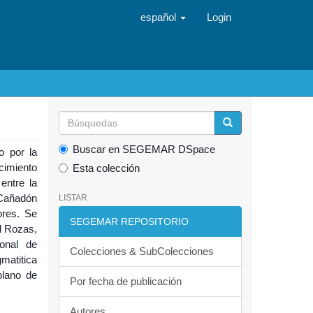
español
Login
Buscar en SEGEMAR DSpace
o por la
cimiento
Esta colección
entre la
 Cañadón
LISTAR
ores. Se
SEGEMAR REPOSITORIO
l Rozas,
sonal de
Colecciones & SubColecciones
matitica
plano de
Por fecha de publicación
Autores