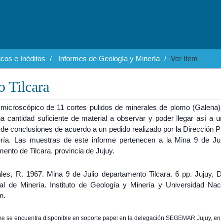
cos e Inéditos
Informes de Geología y Minería
Ver ítem
o Tilcara
 microscópico de 11 cortes pulidos de minerales de plomo (Galena) 
na cantidad suficiente de material a observar y poder llegar así a 
e conclusiones de acuerdo a un pedido realizado por la Dirección Pr
ría. Las muestras de este informe pertenecen a la Mina 9 de Jul
ento de Tilcara, provincia de Jujuy.
es, R. 1967. Mina 9 de Julio departamento Tilcara. 6 pp. Jujuy, D
ial de Minería. Instituto de Geología y Minería y Universidad Nac
n.
rme se encuentra disponible en soporte papel en la delegación SEGEMAR Jujuy, en