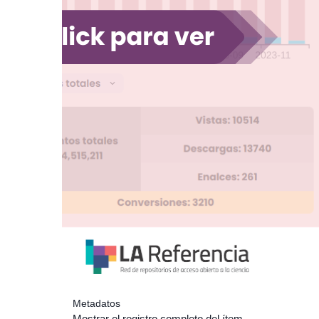
Metadatos
Mostrar el registro completo del ítem