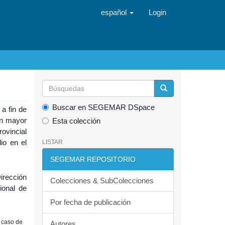
español
Login
Buscar en SEGEMAR DSpace
a fin de
un mayor
Esta colección
ovincial
io en el
LISTAR
SEGEMAR REPOSITORIO
irección
Colecciones & SubColecciones
ional de
Por fecha de publicación
 caso de
Autores