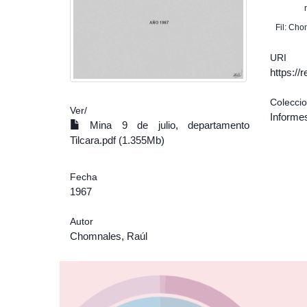
Fil: Cho
URI
https:/
Colecci
Ver/
Informe
Mina 9 de julio, departamento
Tilcara.pdf (1.355Mb)
Fecha
1967
Autor
Chomnales, Raúl