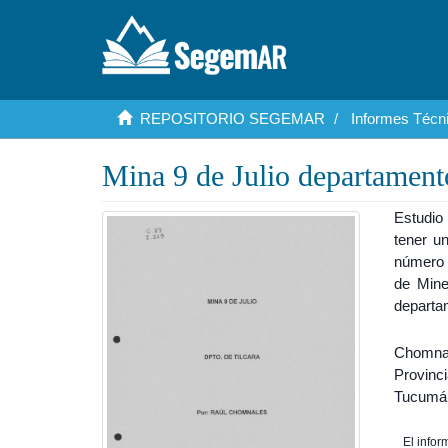
REPOSITORIO SEGEMAR
Informes Técni
Mina 9 de Julio departament
Estudio
tener u
número d
de Mine
departam
Chomnal
Provinc
Tucumá
El info