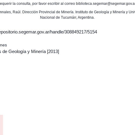
requerir la consulta, por favor escribir al correo biblioteca.segemar@segemar.gov.a
mnales, Raúl. Dirección Provincial de Minería. Instituto de Geología y Minería y Un
Nacional de Tucumán; Argentina.
/repositorio.segemar.gov.ar/handle/308849217/5154
ones
s de Geología y Minería
[2013]