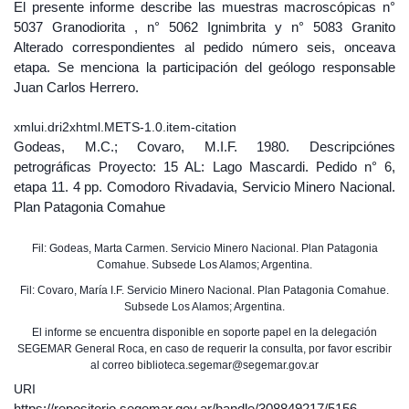
El presente informe describe las muestras macroscópicas n°
5037 Granodiorita , n° 5062 Ignimbrita y n° 5083 Granito
Alterado correspondientes al pedido número seis, onceava
etapa. Se menciona la participación del geólogo responsable
Juan Carlos Herrero.
xmlui.dri2xhtml.METS-1.0.item-citation
Godeas, M.C.; Covaro, M.I.F. 1980. Descripciónes
petrográficas Proyecto: 15 AL: Lago Mascardi. Pedido n° 6,
etapa 11. 4 pp. Comodoro Rivadavia, Servicio Minero Nacional.
Plan Patagonia Comahue
Fil: Godeas, Marta Carmen. Servicio Minero Nacional. Plan Patagonia
Comahue. Subsede Los Alamos; Argentina.
Fil: Covaro, María I.F. Servicio Minero Nacional. Plan Patagonia Comahue.
Subsede Los Alamos; Argentina.
El informe se encuentra disponible en soporte papel en la delegación
SEGEMAR General Roca, en caso de requerir la consulta, por favor escribir
al correo biblioteca.segemar@segemar.gov.ar
URI
https://repositorio.segemar.gov.ar/handle/308849217/5156