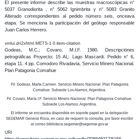
El presente informe describe las muestras macroscópicas n°
5037 Granodiorita , n° 5062 Ignimbrita y n° 5083 Granito
Alterado correspondientes al pedido número seis, onceava
etapa. Se menciona la participación del geólogo responsable
Juan Carlos Herrero.
xmlui.dri2xhtml.METS-1.0.item-citation
Godeas, M.C.; Covaro, M.I.F. 1980. Descripciónes
petrográficas Proyecto: 15 AL: Lago Mascardi. Pedido n° 6,
etapa 11. 4 pp. Comodoro Rivadavia, Servicio Minero Nacional.
Plan Patagonia Comahue
Fil: Godeas, Marta Carmen. Servicio Minero Nacional. Plan Patagonia
Comahue. Subsede Los Alamos; Argentina.
Fil: Covaro, María I.F. Servicio Minero Nacional. Plan Patagonia Comahue.
Subsede Los Alamos; Argentina.
El informe se encuentra disponible en soporte papel en la delegación
SEGEMAR General Roca, en caso de requerir la consulta, por favor escribir
al correo biblioteca.segemar@segemar.gov.ar
URI
https://repositorio.segemar.gov.ar/handle/308849217/5156