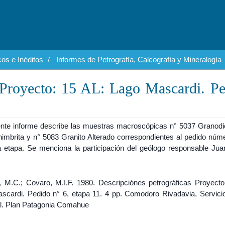
os e Inéditos
Informes de Petrografía, Calcografía y Mineralogía
s Proyecto: 15 AL: Lago Mascardi. P
ente informe describe las muestras macroscópicas n° 5037 Granodior
nimbrita y n° 5083 Granito Alterado correspondientes al pedido núme
 etapa. Se menciona la participación del geólogo responsable Jua
.
 M.C.; Covaro, M.I.F. 1980. Descripciónes petrográficas Proyecto
scardi. Pedido n° 6, etapa 11. 4 pp. Comodoro Rivadavia, Servici
l. Plan Patagonia Comahue