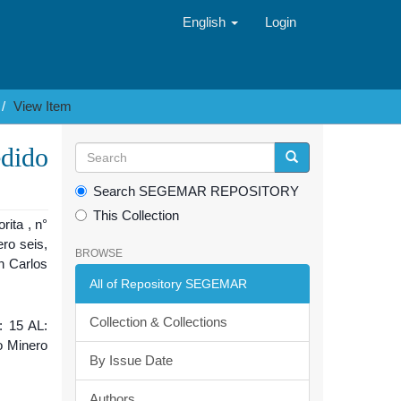
English
Login
View Item
edido
Search SEGEMAR REPOSITORY
This Collection
ita , n°
ro seis,
BROWSE
n Carlos
All of Repository SEGEMAR
Collection & Collections
: 15 AL:
o Minero
By Issue Date
Authors