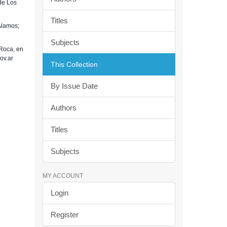
de Los
Titles
Alamos;
Subjects
Roca, en
ov.ar
This Collection
By Issue Date
Authors
Titles
Subjects
MY ACCOUNT
Login
Register