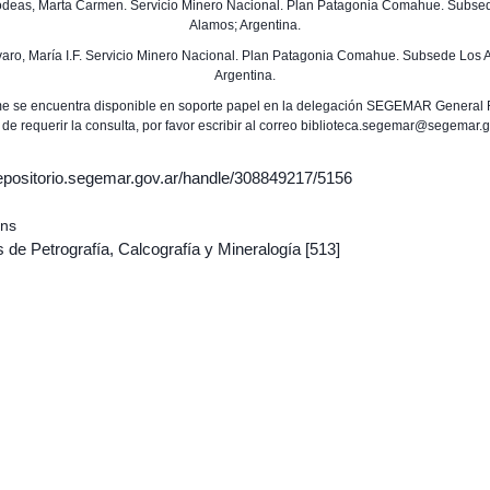
Godeas, Marta Carmen. Servicio Minero Nacional. Plan Patagonia Comahue. Subse
Alamos; Argentina.
ovaro, María I.F. Servicio Minero Nacional. Plan Patagonia Comahue. Subsede Los 
Argentina.
rme se encuentra disponible en soporte papel en la delegación SEGEMAR General 
 de requerir la consulta, por favor escribir al correo biblioteca.segemar@segemar.g
/repositorio.segemar.gov.ar/handle/308849217/5156
ons
 de Petrografía, Calcografía y Mineralogía
[513]