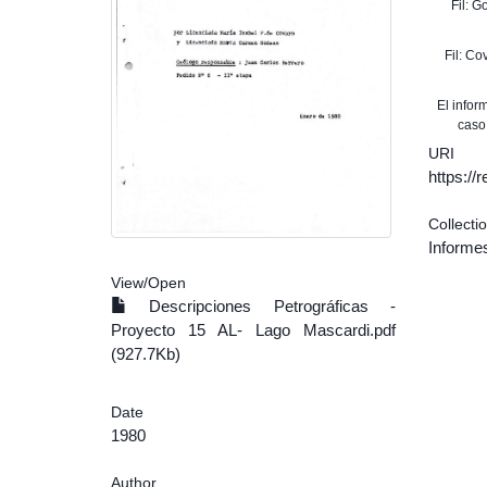
Fil: 
Fil: C
El info
caso
URI
https:/
Collecti
Informes
View/
Open
Descripciones Petrográficas -
Proyecto 15 AL- Lago Mascardi.pdf
(927.7Kb)
Date
1980
Author