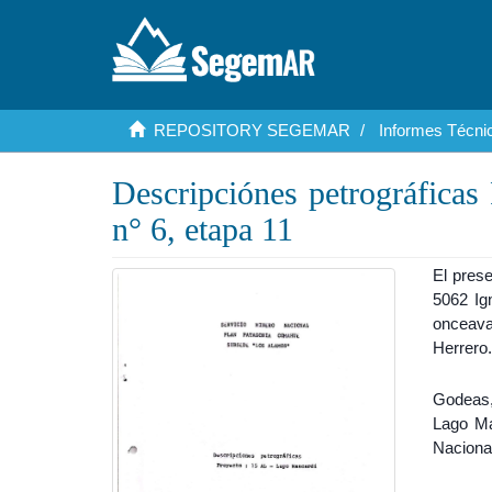
REPOSITORY SEGEMAR
Informes Técnic
Descripciónes petrográfica
n° 6, etapa 11
El pres
5062 Ig
onceava
Herrero
Godeas,
Lago Ma
Naciona