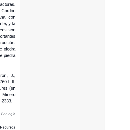
cturas.
l Cordón
ana, con
te; y la
icos son
ortantes
rucción.
e piedra
de piedra
oni, J.,
60-I, II,
ires (en
o Minero
8-2333.
e Geología
y Recursos