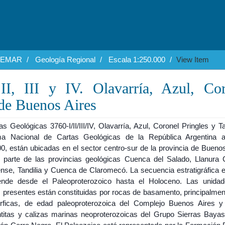
EGEMAR
Geología Regional
Escala 1:250.000
View Item
II, III y IV. Olavarría, Azul, Cor
 de Buenos Aires
s Geológicas 3760-I/II/III/IV, Olavarría, Azul, Coronel Pringles y Ta
a Nacional de Cartas Geológicas de la República Argentina 
0, están ubicadas en el sector centro-sur de la provincia de Buenos
 parte de las provincias geológicas Cuenca del Salado, Llanura
nse, Tandilia y Cuenca de Claromecó. La secuencia estratigráfica 
ende desde el Paleoproterozoico hasta el Holoceno. Las unid
s presentes están constituidas por rocas de basamento, principalmen
ficas, de edad paleoproterozoica del Complejo Buenos Aires y
titas y calizas marinas neoproterozoicas del Grupo Sierras Bayas