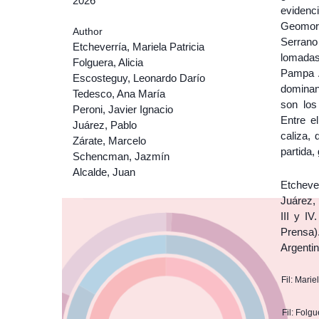
2026
eviden
Geomorf
Author
Serrano
Etcheverría, Mariela Patricia
lomadas
Folguera, Alicia
Pampa A
Escosteguy, Leonardo Darío
dominan
Tedesco, Ana María
son los
Peroni, Javier Ignacio
Entre e
Juárez, Pablo
caliza, 
Zárate, Marcelo
partida,
Schencman, Jazmín
Alcalde, Juan
Etcheve
Juárez, 
III y IV
Prensa)
Argenti
Fil: Mari
Fil: Folg