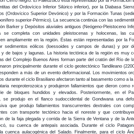
ón Cerro Negro. El Paleozoico está representado por la Formación 
titas del Ordovícico Inferior Silúrico inferior), por la Diabasa Sier
tos (Ordovícico Superior Devónico) y por la Formación Tunas (sedi
onífero superior-Pérmico). La secuencia continúa con las sedimentit
ón Barker y Depósitos aluviales antiguos (Neógeno-Pleistoceno Infer
a se completa con unidades pleistocenas y holocenas, las cu
uyen ampliamente en la región. Éstas están representadas por la F
or sedimentos eólicos (loessoides y campos de dunas) y por d
s y de bajos y lagunas. La historia tectónica de la región es muy c
as del Complejo Buenos Aires forman parte del cratón del Río de la
onaron principalmente durante el ciclo geotectónico Tandileano (220
esponden a más de un evento deformacional. Los movimientos or
s durante el ciclo Brasiliano afectaron tanto al basamento como a la
taria neoproterozoica y produjeron fallamientos que dieron como r
ie de bloques hundidos y elevados. Posteriormente, en el Pa
r, se produjo en el flanco sudoccidental de Gondwana una def
iva que produjo fallamientos transcurrentes dextrales con com
ntes con transporte tectónico hacia el noreste y que contribuye
ón de la faja plegada y corrida de la Sierra de Ventana y de la Ant
có, su cuenca de antepaís asociada. Durante el ciclo Patagon
la cuenca aulacogénica del Salado. Finalmente, para el ciclo Án