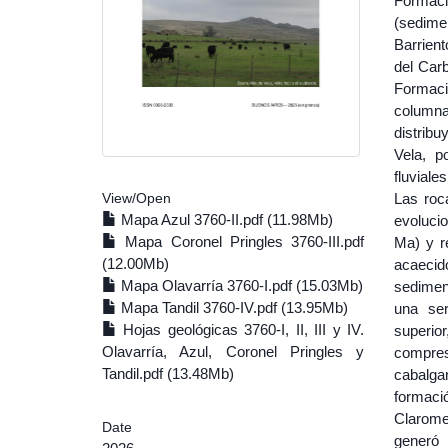
Formaci
(sedimen
Barrien
del Carb
Formaci
column
distrib
Vela, p
fluviale
Las roc
View/
Open
Mapa Azul 3760-II.pdf (11.98Mb)
evoluci
Mapa Coronel Pringles 3760-III.pdf
Ma) y r
(12.00Mb)
acaecido
Mapa Olavarría 3760-I.pdf (15.03Mb)
sedimen
Mapa Tandil 3760-IV.pdf (13.95Mb)
una ser
Hojas geológicas 3760-I, II, III y IV.
superio
Olavarría, Azul, Coronel Pringles y
compres
Tandil.pdf (13.48Mb)
cabalga
formaci
Clarome
Date
generó 