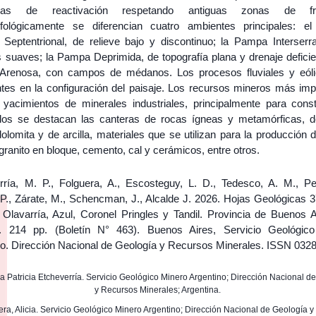
cias de reactivación respetando antiguas zonas de fra
ológicamente se diferencian cuatro ambientes principales: e
 Septentrional, de relieve bajo y discontinuo; la Pampa Interserr
 suaves; la Pampa Deprimida, de topografía plana y drenaje deficien
renosa, con campos de médanos. Los procesos fluviales y eól
tes en la configuración del paisaje. Los recursos mineros más imp
 yacimientos de minerales industriales, principalmente para const
llos se destacan las canteras de rocas ígneas y metamórficas, d
dolomita y de arcilla, materiales que se utilizan para la producción 
 granito en bloque, cemento, cal y cerámicos, entre otros.
rría, M. P., Folguera, A., Escosteguy, L. D., Tedesco, A. M., Per
P., Zárate, M., Schencman, J., Alcalde J. 2026. Hojas Geológicas 37
. Olavarría, Azul, Coronel Pringles y Tandil. Provincia de Buenos A
. 214 pp. (Boletín N° 463). Buenos Aires, Servicio Geológic
no. Dirección Nacional de Geología y Recursos Minerales. ISSN 032
ela Patricia Etcheverría. Servicio Geológico Minero Argentino; Dirección Nacional d
y Recursos Minerales; Argentina.
uera, Alicia. Servicio Geológico Minero Argentino; Dirección Nacional de Geología 