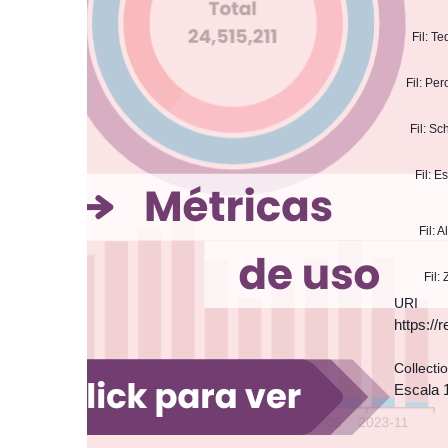
Fil: T
Fil: Pe
Fil: S
Fil: 
Fil: 
Fil:
URI
https:/
Collecti
Escala 