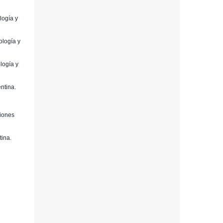
logía y
ología y
logía y
ntina.
ciones
tina.