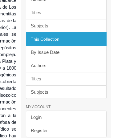
Balcarce
ra de Los
Titles
mentitas
as de la
Subjects
ior). La
ales se
This Collection
ormación
epósitos
By Issue Date
ompleja.
 Plata y
Authors
0 a 1800
ogénicos
Titles
 cubierta
esultado
Subjects
leozoico
ormación
MY ACCOUNT
ponentes
ron a la
Login
efosa de
ídico se
Register
dico hay