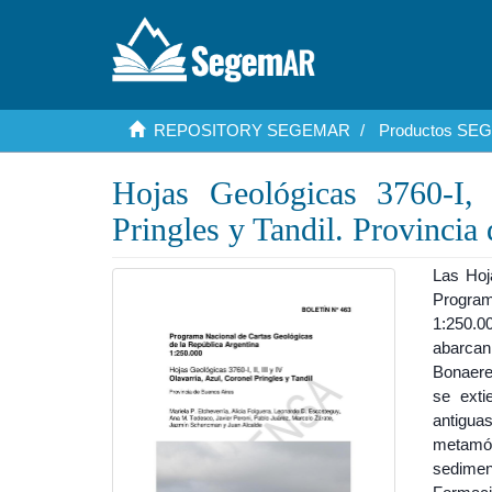
REPOSITORY SEGEMAR
Productos S
Hojas Geológicas 3760-I, 
Pringles y Tandil. Provincia
Las Hoja
Program
1:250.00
abarcan
Bonaere
se exti
antigua
metamór
sedimen