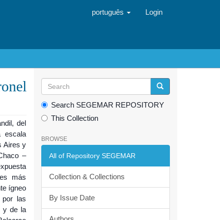
português
Login
onel
Search SEGEMAR REPOSITORY
This Collection
ndil, del
a escala
BROWSE
 Aires y
 Chaco –
All of Repository SEGEMAR
expuesta
Collection & Collections
ades más
te ígneo
By Issue Date
 por las
 y de la
Authors