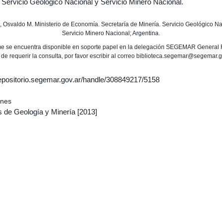
 Servicio Geológico Nacional y Servicio Minero Nacional.
ez, Osvaldo M. Ministerio de Economía. Secretaría de Minería. Servicio Geológico Na
Servicio Minero Nacional; Argentina.
rme se encuentra disponible en soporte papel en la delegación SEGEMAR General 
 de requerir la consulta, por favor escribir al correo biblioteca.segemar@segemar.g
/repositorio.segemar.gov.ar/handle/308849217/5158
ones
s de Geología y Minería
[2013]