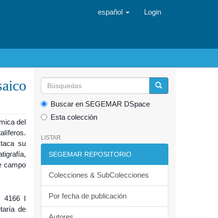
español
Login
saico
Buscar en SEGEMAR DSpace
Esta colección
ámica del
líferos.
LISTAR
staca su
igrafía,
SEGEMAR REPOSITORIO
de campo
Colecciones & SubColecciones
Por fecha de publicación
r 4166 I
taría de
Autores