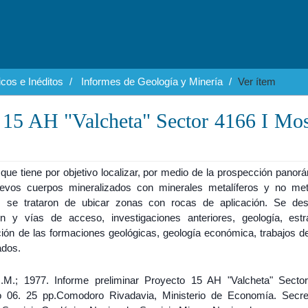
cos e Inéditos
Informes de Geología y Minería
Ver ítem
o 15 AH "Valcheta" Sector 4166 I Mo
que tiene por objetivo localizar, por medio de la prospección panor
evos cuerpos mineralizados con minerales metalíferos y no meta
se trataron de ubicar zonas con rocas de aplicación. Se de
ón y vías de acceso, investigaciones anteriores, geología, estrat
ción de las formaciones geológicas, geología económica, trabajos 
ados.
.M.; 1977. Informe preliminar Proyecto 15 AH "Valcheta" Secto
 06. 25 pp.Comodoro Rivadavia, Ministerio de Economía. Secre