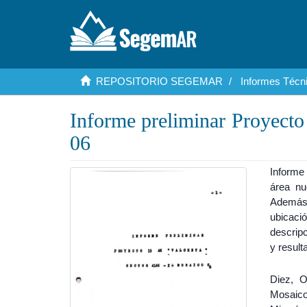
REPOSITORIO SEGEMAR
Informes Técni
Informe preliminar Proyect
06
Informe 
área nu
Además 
ubicaci
descrip
y result
Diez, O
Mosaico