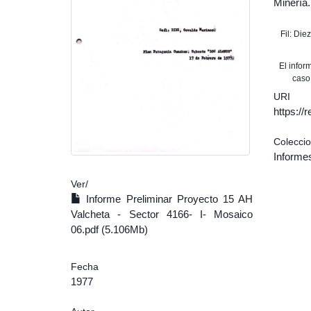
Minería.
Fil: Di
El info
caso
URI
https:/
Colecci
Informe
Ver/
Informe Preliminar Proyecto 15 AH
Valcheta - Sector 4166- I- Mosaico
06.pdf (5.106Mb)
Fecha
1977