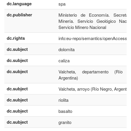
dc.language
spa
dc.publisher
Ministerio de Economía. Secretar
Minería. Servicio Geológico Nacio
Servicio Minero Nacional
dc.rights
info:eu-repo/semantics/openAccess
dc.subject
dolomita
dc.subject
caliza
dc.subject
Valcheta, departamento (Río N
Argentina)
dc.subject
Valcheta, arroyo (Río Negro, Argentin
dc.subject
riolita
dc.subject
basalto
dc.subject
granito