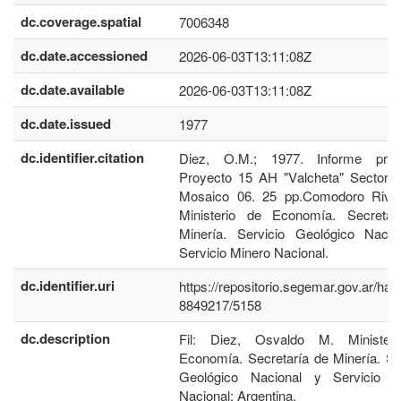
dc.coverage.spatial
7006348
dc.date.accessioned
2026-06-03T13:11:08Z
dc.date.available
2026-06-03T13:11:08Z
dc.date.issued
1977
dc.identifier.citation
Diez, O.M.; 1977. Informe preli
Proyecto 15 AH "Valcheta" Sector 4
Mosaico 06. 25 pp.Comodoro Rivad
Ministerio de Economía. Secretar
Minería. Servicio Geológico Nacio
Servicio Minero Nacional.
dc.identifier.uri
https://repositorio.segemar.gov.ar/han
8849217/5158
dc.description
Fil: Diez, Osvaldo M. Minister
Economía. Secretaría de Minería. Se
Geológico Nacional y Servicio M
Nacional; Argentina.