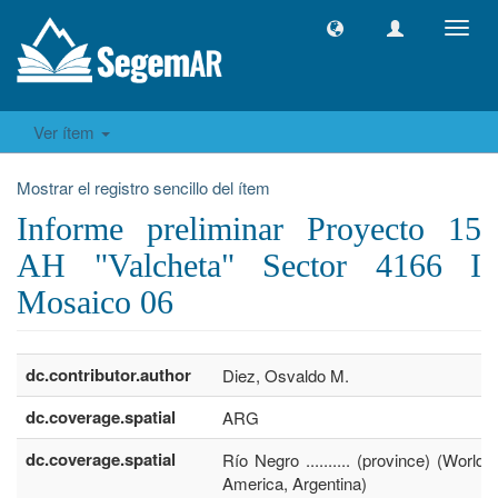
Camb
naveg
Ver ítem
Mostrar el registro sencillo del ítem
Informe preliminar Proyecto 15
AH "Valcheta" Sector 4166 I
Mosaico 06
dc.contributor.author
Diez, Osvaldo M.
dc.coverage.spatial
ARG
dc.coverage.spatial
Río Negro .......... (province) (World,
America, Argentina)