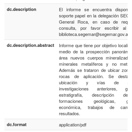
dc.description
El informe se encuentra disponib
soporte papel en la delegación SE
General Roca, en caso de requer
consulta, por favor escribir al c
biblioteca.segemar@segemar.gov.ar
dc.description.abstract
Informe que tiene por objetivo localiza
medio de la prospección panorámic
área nuevos cuerpos mineralizado
minerales metalíferos y no metalíf
Además se trataron de ubicar zona
rocas de aplicación. Se desta
ubicación y vías de acc
investigaciones anteriores, geol
estratigrafía, descripción d
formaciones geológicas, geo
económica, trabajos de cam
resultados.
dc.format
application/pdf