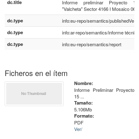
dc.title
Informe preliminar Proyecto 
"Valcheta" Sector 4166 I Mosaico 06
dc.type
info:eu-repo/semantics/publishedVers
dc.type
info:ar-repo/semantics/informe técnic
dc.type
info:eu-repo/semantics/report
Ficheros en el ítem
Nombre:
Informe Preliminar Proyecto
15 ...
Tamaño:
5.106Mb
Formato:
PDF
Ver/