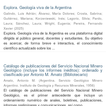
Explora. Geología viva de la Argentina
Galindo, Luis Adrián
;
Álvarez, María Dolores
;
Crosta, Sabrina
;
Gutiérrez, Mariana
;
Korzeniewski, Inés
;
Lagorio, Silvia
;
Pardo,
Laura
;
Sánchez, Laura
;
Wright, Eugenia
;
Pereira, Fernando
Xavier
(
2025
)
Explora. Geología viva de la Argentina es una plataforma digital
dirigida al público general, docentes y estudiantes. Su objetivo
es acercar, de forma breve e interactiva, el conocimiento
científico actualizado sobre los ...
Catálogo de publicaciones del Servicio Nacional Minero
Geológico (incluye los informes inéditos): ordenado y
clasificado por Antonio M. Amato (Bibliotecario)
Amato, Antonio M.
(
Argentina. Servicio Geológico Minero
Argentino. Instituto de Geología y Recursos Minerales
,
1956
)
El catálogo de publicaciones del Servicio Nacional Minero
Geológico, es el primer antecedente que incluye un
ordenamiento numérico de anales, boletines, publicaciones,
informes preliminares y comunicaciones, así como ...