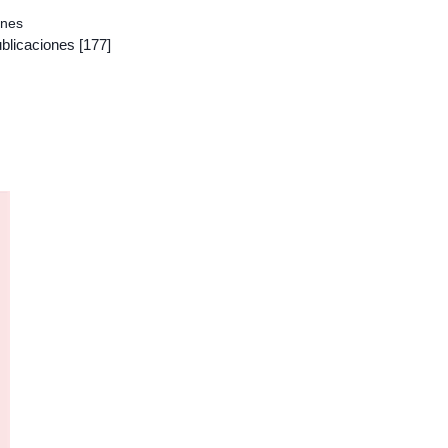
ones
ublicaciones
[177]