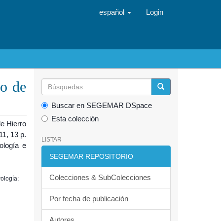
español
Login
ro de
Buscar en SEGEMAR DSpace
Esta colección
e Hierro
1, 13 p.
LISTAR
ología e
SEGEMAR REPOSITORIO
Colecciones & SubColecciones
rología;
Por fecha de publicación
Autores