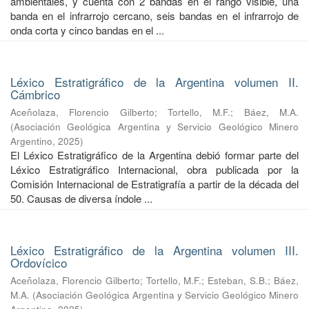
ambientales, y cuenta con 2 bandas en el rango visible, una
banda en el infrarrojo cercano, seis bandas en el infrarrojo de
onda corta y cinco bandas en el ...
Léxico Estratigráfico de la Argentina volumen II.
Cámbrico
Aceñolaza, Florencio Gilberto
;
Tortello, M.F.
;
Báez, M.A.
(
Asociación Geológica Argentina y Servicio Geológico Minero
Argentino
,
2025
)
El Léxico Estratigráfico de la Argentina debió formar parte del
Léxico Estratigráfico Internacional, obra publicada por la
Comisión Internacional de Estratigrafía a partir de la década del
50. Causas de diversa índole ...
Léxico Estratigráfico de la Argentina volumen III.
Ordovícico
Aceñolaza, Florencio Gilberto
;
Tortello, M.F.
;
Esteban, S.B.
;
Báez,
M.A.
(
Asociación Geológica Argentina y Servicio Geológico Minero