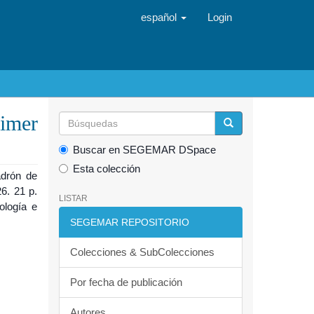
español
Login
rimer
Buscar en SEGEMAR DSpace
Esta colección
adrón de
6. 21 p.
LISTAR
ología e
SEGEMAR REPOSITORIO
Colecciones & SubColecciones
Por fecha de publicación
Autores