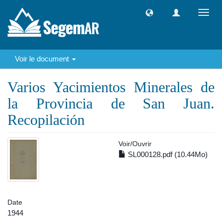
Toggl
navig
Voir le document
Varios Yacimientos Minerales de
la Provincia de San Juan.
Recopilación
Voir/
Ouvrir
SL000128.pdf (10.44Mo)
Date
1944