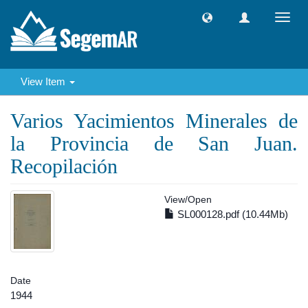
Toggl
navig
View Item
Varios Yacimientos Minerales de
la Provincia de San Juan.
Recopilación
View/
Open
SL000128.pdf (10.44Mb)
Date
1944