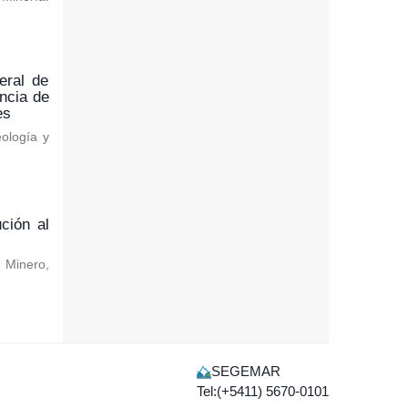
eral de
ncia de
es
eología y
ción al
o Minero
,
SEGEMAR
Tel:(+5411) 5670-0101