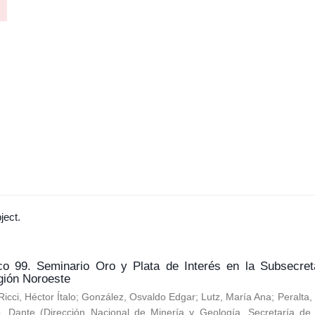
ject.
co 99. Seminario Oro y Plata de Interés en la Subsecret
gión Noroeste
Ricci, Héctor Ítalo
;
González, Osvaldo Edgar
;
Lutz, María Ana
;
Peralta
o, Dante
(
Dirección Nacional de Minería y Geología. Secretaría de 