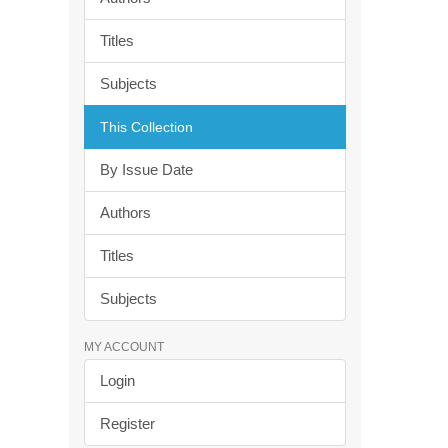
Titles
Subjects
This Collection
By Issue Date
Authors
Titles
Subjects
MY ACCOUNT
Login
Register