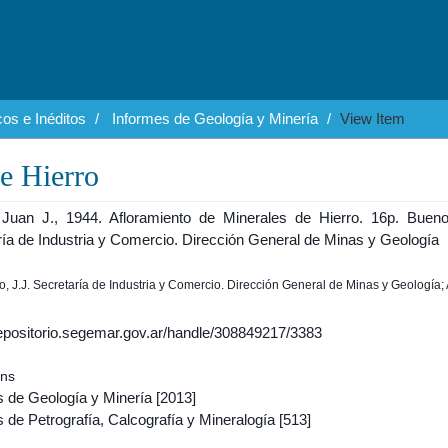
os e Inéditos
Informes de Geología y Minería
View Item
e Hierro
 Juan J., 1944. Afloramiento de Minerales de Hierro. 16p. Bueno
ría de Industria y Comercio. Dirección General de Minas y Geología
no, J.J. Secretaría de Industria y Comercio. Dirección General de Minas y Geología;
/repositorio.segemar.gov.ar/handle/308849217/3383
ons
s de Geología y Minería
[2013]
 de Petrografía, Calcografía y Mineralogía
[513]