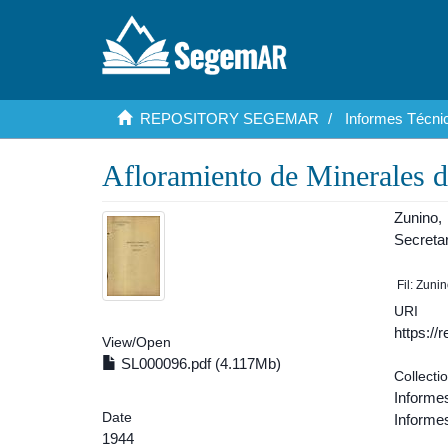
REPOSITORY SEGEMAR
Informes Técnic
Afloramiento de Minerales d
Zunino,
Secreta
Fil: Zuni
URI
https:/
View/
Open
SL000096.pdf (4.117Mb)
Collecti
Informe
Date
Informes
1944