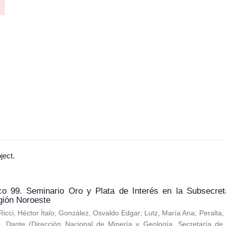
ject.
co 99. Seminario Oro y Plata de Interés en la Subsecret
gión Noroeste
Ricci, Héctor Ítalo
;
González, Osvaldo Edgar
;
Lutz, María Ana
;
Peralta
o, Dante
(
Dirección Nacional de Minería y Geología. Secretaría de 