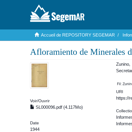
Accueil de REPOSITORY SEGEMAR
Info
Afloramiento de Minerales d
Zunino,
Secreta
Fil: Zuni
URI
https:/
Voir/
Ouvrir
SL000096.pdf (4.117Mo)
Collecti
Informe
Date
Informes
1944