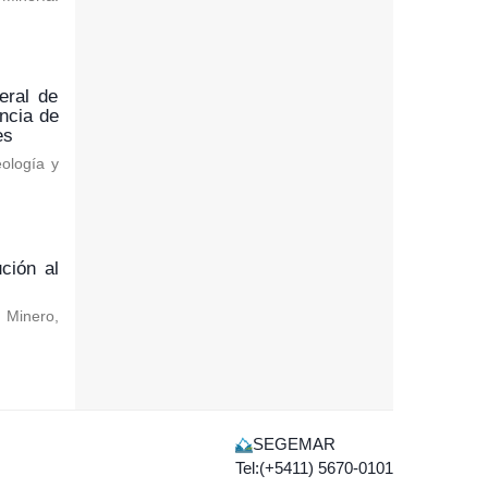
eral de
ncia de
es
eología y
ción al
o Minero
,
SEGEMAR
Tel:(+5411) 5670-0101