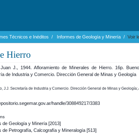
rmes Técnicos e Inéditos
Informes de Geología y Minería
Voir 
e Hierro
 Juan J., 1944. Afloramiento de Minerales de Hierro. 16p. Bueno
ría de Industria y Comercio. Dirección General de Minas y Geología
no, J.J. Secretaría de Industria y Comercio. Dirección General de Minas y Geología;
/repositorio.segemar.gov.ar/handle/308849217/3383
ons
s de Geología y Minería
[2013]
 de Petrografía, Calcografía y Mineralogía
[513]