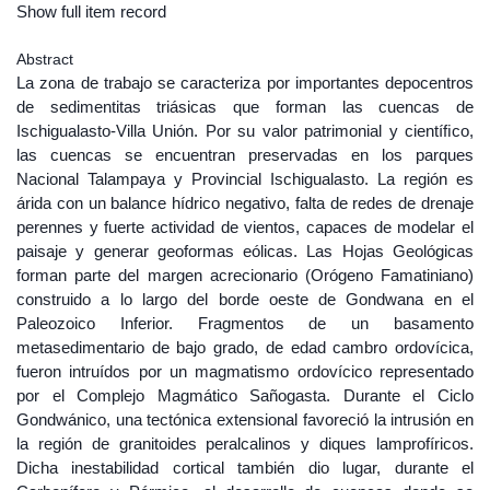
Show full item record
Abstract
La zona de trabajo se caracteriza por importantes depocentros
de sedimentitas triásicas que forman las cuencas de
Ischigualasto-Villa Unión. Por su valor patrimonial y cientíﬁco,
las cuencas se encuentran preservadas en los parques
Nacional Talampaya y Provincial Ischigualasto. La región es
árida con un balance hídrico negativo, falta de redes de drenaje
perennes y fuerte actividad de vientos, capaces de modelar el
paisaje y generar geoformas eólicas. Las Hojas Geológicas
forman parte del margen acrecionario (Orógeno Famatiniano)
construido a lo largo del borde oeste de Gondwana en el
Paleozoico Inferior. Fragmentos de un basamento
metasedimentario de bajo grado, de edad cambro ordovícica,
fueron intruídos por un magmatismo ordovícico representado
por el Complejo Magmático Sañogasta. Durante el Ciclo
Gondwánico, una tectónica extensional favoreció la intrusión en
la región de granitoides peralcalinos y diques lamprofíricos.
Dicha inestabilidad cortical también dio lugar, durante el