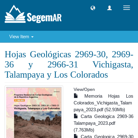
Toggl
navig
View Item
Hojas Geológicas 2969-30, 2969-
36 y 2966-31 Vichigasta,
Talampaya y Los Colorados
View/
Open
Memoria Hojas Los
Colorados_Vichigasta_Talam
paya_2023.pdf (52.93Mb)
Carta Geologica 2969-36
Talampaya_2023.pdf
(7.763Mb)
Carta Geologica 2969-30