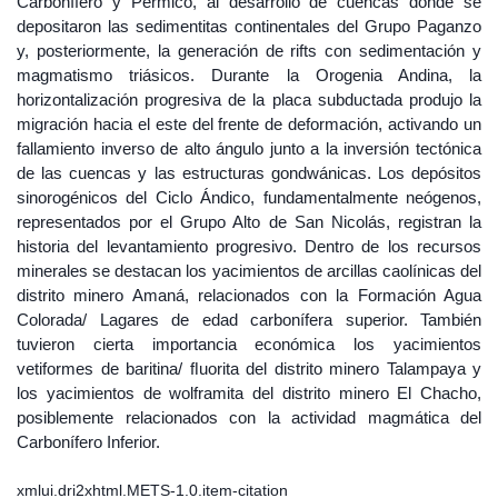
Carbonífero y Pérmico, al desarrollo de cuencas donde se
depositaron las sedimentitas continentales del Grupo Paganzo
y, posteriormente, la generación de rifts con sedimentación y
magmatismo triásicos. Durante la Orogenia Andina, la
horizontalización progresiva de la placa subductada produjo la
migración hacia el este del frente de deformación, activando un
fallamiento inverso de alto ángulo junto a la inversión tectónica
de las cuencas y las estructuras gondwánicas. Los depósitos
sinorogénicos del Ciclo Ándico, fundamentalmente neógenos,
representados por el Grupo Alto de San Nicolás, registran la
historia del levantamiento progresivo. Dentro de los recursos
minerales se destacan los yacimientos de arcillas caolínicas del
distrito minero Amaná, relacionados con la Formación Agua
Colorada/ Lagares de edad carbonífera superior. También
tuvieron cierta importancia económica los yacimientos
vetiformes de baritina/ ﬂuorita del distrito minero Talampaya y
los yacimientos de wolframita del distrito minero El Chacho,
posiblemente relacionados con la actividad magmática del
Carbonífero Inferior.
xmlui.dri2xhtml.METS-1.0.item-citation