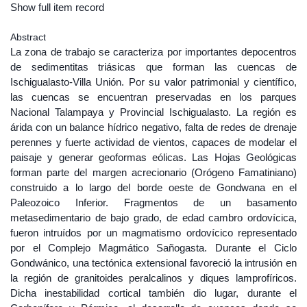
Show full item record
Abstract
La zona de trabajo se caracteriza por importantes depocentros
de sedimentitas triásicas que forman las cuencas de
Ischigualasto-Villa Unión. Por su valor patrimonial y cientíﬁco,
las cuencas se encuentran preservadas en los parques
Nacional Talampaya y Provincial Ischigualasto. La región es
árida con un balance hídrico negativo, falta de redes de drenaje
perennes y fuerte actividad de vientos, capaces de modelar el
paisaje y generar geoformas eólicas. Las Hojas Geológicas
forman parte del margen acrecionario (Orógeno Famatiniano)
construido a lo largo del borde oeste de Gondwana en el
Paleozoico Inferior. Fragmentos de un basamento
metasedimentario de bajo grado, de edad cambro ordovícica,
fueron intruídos por un magmatismo ordovícico representado
por el Complejo Magmático Sañogasta. Durante el Ciclo
Gondwánico, una tectónica extensional favoreció la intrusión en
la región de granitoides peralcalinos y diques lamprofíricos.
Dicha inestabilidad cortical también dio lugar, durante el