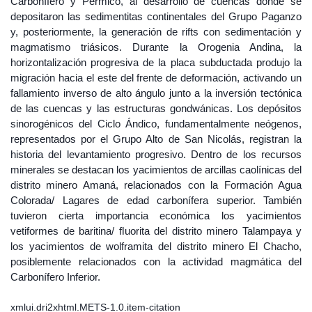
Carbonífero y Pérmico, al desarrollo de cuencas donde se
depositaron las sedimentitas continentales del Grupo Paganzo
y, posteriormente, la generación de rifts con sedimentación y
magmatismo triásicos. Durante la Orogenia Andina, la
horizontalización progresiva de la placa subductada produjo la
migración hacia el este del frente de deformación, activando un
fallamiento inverso de alto ángulo junto a la inversión tectónica
de las cuencas y las estructuras gondwánicas. Los depósitos
sinorogénicos del Ciclo Ándico, fundamentalmente neógenos,
representados por el Grupo Alto de San Nicolás, registran la
historia del levantamiento progresivo. Dentro de los recursos
minerales se destacan los yacimientos de arcillas caolínicas del
distrito minero Amaná, relacionados con la Formación Agua
Colorada/ Lagares de edad carbonífera superior. También
tuvieron cierta importancia económica los yacimientos
vetiformes de baritina/ ﬂuorita del distrito minero Talampaya y
los yacimientos de wolframita del distrito minero El Chacho,
posiblemente relacionados con la actividad magmática del
Carbonífero Inferior.
xmlui.dri2xhtml.METS-1.0.item-citation