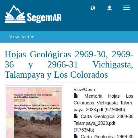
Toggl
navig
View Item
Hojas Geológicas 2969-30, 2969-
36 y 2966-31 Vichigasta,
Talampaya y Los Colorados
View/
Open
Memoria Hojas Los
Colorados_Vichigasta_Talam
paya_2023.pdf (52.93Mb)
Carta Geologica 2969-36
Talampaya_2023.pdf
(7.763Mb)
Carta Geologica 2969-30