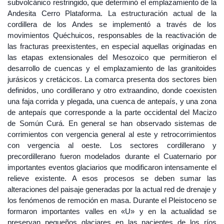
subvolcánico restringido, que determinó el emplazamiento de la
Andesita Cerro Plataforma. La estructuración actual de la
cordillera de los Andes se implementó a través de los
movimientos Quéchuicos, responsables de la reactivación de
las fracturas preexistentes, en especial aquellas originadas en
las etapas extensionales del Mesozoico que permitieron el
desarrollo de cuencas y el emplazamiento de las granitoides
jurásicos y cretácicos. La comarca presenta dos sectores bien
definidos, uno cordillerano y otro extraandino, donde coexisten
una faja corrida y plegada, una cuenca de antepaís, y una zona
de antepaís que corresponde a la parte occidental del Macizo
de Somún Curá. En general se han observado sistemas de
corrimientos con vergencia general al este y retrocorrimientos
con vergencia al oeste. Los sectores cordillerano y
precordillerano fueron modelados durante el Cuaternario por
importantes eventos glaciarios que modificaron intensamente el
relieve existente. A esos procesos se deben sumar las
alteraciones del paisaje generadas por la actual red de drenaje y
los fenómenos de remoción en masa. Durante el Pleistoceno se
formaron importantes valles en «U» y en la actualidad se
preservan pequeños glaciares en las nacientes de los ríos