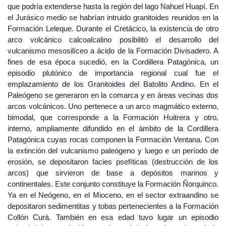
que podría extenderse hasta la región del lago Nahuel Huapí. En
el Jurásico medio se habrían intruido granitoides reunidos en la
Formación Leleque. Durante el Cretácico, la existencia de otro
arco volcánico calcoalcalino posibilitó el desarrollo del
vulcanismo mesosilíceo a ácido de la Formación Divisadero. A
fines de esa época sucedió, en la Cordillera Patagónica, un
episodio plutónico de importancia regional cual fue el
emplazamiento de los Granitoides del Batolito Andino. En el
Paleógeno se generaron en la comarca y en áreas vecinas dos
arcos volcánicos. Uno pertenece a un arco magmático externo,
bimodal, que corresponde a la Formación Huitrera y otro,
interno, ampliamente difundido en el ámbito de la Cordillera
Patagónica cuyas rocas componen la Formación Ventana. Con
la extinción del vulcanismo paleógeno y luego e un período de
erosión, se depositaron facies psefíticas (destrucción de los
arcos) que sirvieron de base a depósitos marinos y
continentales. Este conjunto constituye la Formación Ñorquinco.
Ya en el Neógeno, en el Mioceno, en el sector extraandino se
depositaron sedimentitas y tobas pertenecientes a la Formación
Collón Curá. También en esa edad tuvo lugar un episodio