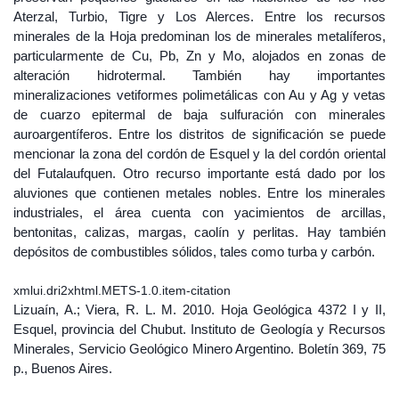
Aterzal, Turbio, Tigre y Los Alerces. Entre los recursos
minerales de la Hoja predominan los de minerales metalíferos,
particularmente de Cu, Pb, Zn y Mo, alojados en zonas de
alteración hidrotermal. También hay importantes
mineralizaciones vetiformes polimetálicas con Au y Ag y vetas
de cuarzo epitermal de baja sulfuración con minerales
auroargentíferos. Entre los distritos de significación se puede
mencionar la zona del cordón de Esquel y la del cordón oriental
del Futalaufquen. Otro recurso importante está dado por los
aluviones que contienen metales nobles. Entre los minerales
industriales, el área cuenta con yacimientos de arcillas,
bentonitas, calizas, margas, caolín y perlitas. Hay también
depósitos de combustibles sólidos, tales como turba y carbón.
xmlui.dri2xhtml.METS-1.0.item-citation
Lizuaín, A.; Viera, R. L. M. 2010. Hoja Geológica 4372 I y II,
Esquel, provincia del Chubut. Instituto de Geología y Recursos
Minerales, Servicio Geológico Minero Argentino. Boletín 369, 75
p., Buenos Aires.