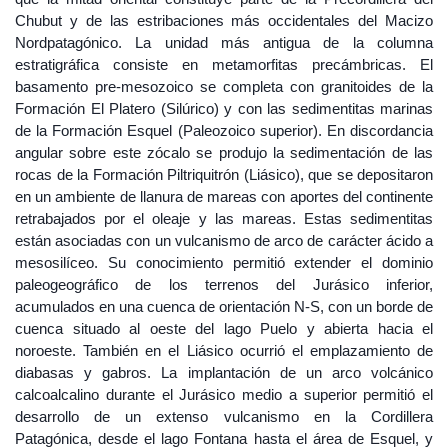
Chubut y de las estribaciones más occidentales del Macizo
Nordpatagónico. La unidad más antigua de la columna
estratigráfica consiste en metamorfitas precámbricas. El
basamento pre-mesozoico se completa con granitoides de la
Formación El Platero (Silúrico) y con las sedimentitas marinas
de la Formación Esquel (Paleozoico superior). En discordancia
angular sobre este zócalo se produjo la sedimentación de las
rocas de la Formación Piltriquitrón (Liásico), que se depositaron
en un ambiente de llanura de mareas con aportes del continente
retrabajados por el oleaje y las mareas. Estas sedimentitas
están asociadas con un vulcanismo de arco de carácter ácido a
mesosilíceo. Su conocimiento permitió extender el dominio
paleogeográfico de los terrenos del Jurásico inferior,
acumulados en una cuenca de orientación N-S, con un borde de
cuenca situado al oeste del lago Puelo y abierta hacia el
noroeste. También en el Liásico ocurrió el emplazamiento de
diabasas y gabros. La implantación de un arco volcánico
calcoalcalino durante el Jurásico medio a superior permitió el
desarrollo de un extenso vulcanismo en la Cordillera
Patagónica, desde el lago Fontana hasta el área de Esquel, y