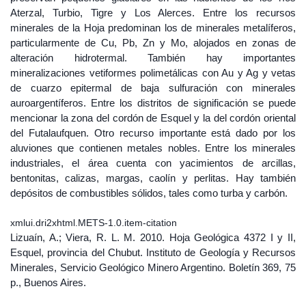
Aterzal, Turbio, Tigre y Los Alerces. Entre los recursos
minerales de la Hoja predominan los de minerales metalíferos,
particularmente de Cu, Pb, Zn y Mo, alojados en zonas de
alteración hidrotermal. También hay importantes
mineralizaciones vetiformes polimetálicas con Au y Ag y vetas
de cuarzo epitermal de baja sulfuración con minerales
auroargentíferos. Entre los distritos de significación se puede
mencionar la zona del cordón de Esquel y la del cordón oriental
del Futalaufquen. Otro recurso importante está dado por los
aluviones que contienen metales nobles. Entre los minerales
industriales, el área cuenta con yacimientos de arcillas,
bentonitas, calizas, margas, caolín y perlitas. Hay también
depósitos de combustibles sólidos, tales como turba y carbón.
xmlui.dri2xhtml.METS-1.0.item-citation
Lizuaín, A.; Viera, R. L. M. 2010. Hoja Geológica 4372 I y II,
Esquel, provincia del Chubut. Instituto de Geología y Recursos
Minerales, Servicio Geológico Minero Argentino. Boletín 369, 75
p., Buenos Aires.