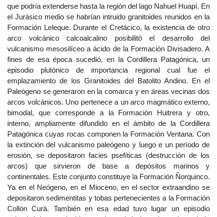
que podría extenderse hasta la región del lago Nahuel Huapí. En
el Jurásico medio se habrían intruido granitoides reunidos en la
Formación Leleque. Durante el Cretácico, la existencia de otro
arco volcánico calcoalcalino posibilitó el desarrollo del
vulcanismo mesosilíceo a ácido de la Formación Divisadero. A
fines de esa época sucedió, en la Cordillera Patagónica, un
episodio plutónico de importancia regional cual fue el
emplazamiento de los Granitoides del Batolito Andino. En el
Paleógeno se generaron en la comarca y en áreas vecinas dos
arcos volcánicos. Uno pertenece a un arco magmático externo,
bimodal, que corresponde a la Formación Huitrera y otro,
interno, ampliamente difundido en el ámbito de la Cordillera
Patagónica cuyas rocas componen la Formación Ventana. Con
la extinción del vulcanismo paleógeno y luego e un período de
erosión, se depositaron facies psefíticas (destrucción de los
arcos) que sirvieron de base a depósitos marinos y
continentales. Este conjunto constituye la Formación Ñorquinco.
Ya en el Neógeno, en el Mioceno, en el sector extraandino se
depositaron sedimentitas y tobas pertenecientes a la Formación
Collón Curá. También en esa edad tuvo lugar un episodio