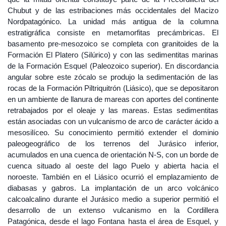
Chubut y de las estribaciones más occidentales del Macizo
Nordpatagónico. La unidad más antigua de la columna
estratigráfica consiste en metamorfitas precámbricas. El
basamento pre-mesozoico se completa con granitoides de la
Formación El Platero (Silúrico) y con las sedimentitas marinas
de la Formación Esquel (Paleozoico superior). En discordancia
angular sobre este zócalo se produjo la sedimentación de las
rocas de la Formación Piltriquitrón (Liásico), que se depositaron
en un ambiente de llanura de mareas con aportes del continente
retrabajados por el oleaje y las mareas. Estas sedimentitas
están asociadas con un vulcanismo de arco de carácter ácido a
mesosilíceo. Su conocimiento permitió extender el dominio
paleogeográfico de los terrenos del Jurásico inferior,
acumulados en una cuenca de orientación N-S, con un borde de
cuenca situado al oeste del lago Puelo y abierta hacia el
noroeste. También en el Liásico ocurrió el emplazamiento de
diabasas y gabros. La implantación de un arco volcánico
calcoalcalino durante el Jurásico medio a superior permitió el
desarrollo de un extenso vulcanismo en la Cordillera
Patagónica, desde el lago Fontana hasta el área de Esquel, y