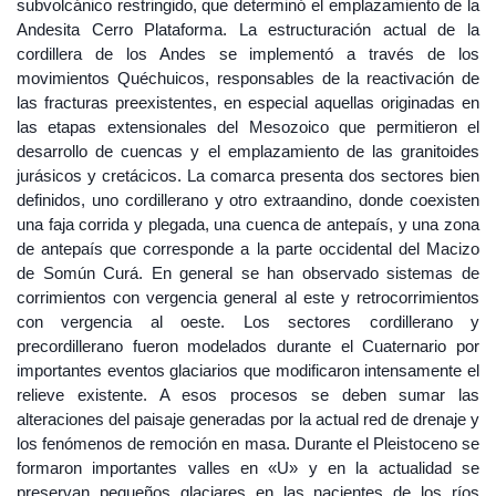
subvolcánico restringido, que determinó el emplazamiento de la
Andesita Cerro Plataforma. La estructuración actual de la
cordillera de los Andes se implementó a través de los
movimientos Quéchuicos, responsables de la reactivación de
las fracturas preexistentes, en especial aquellas originadas en
las etapas extensionales del Mesozoico que permitieron el
desarrollo de cuencas y el emplazamiento de las granitoides
jurásicos y cretácicos. La comarca presenta dos sectores bien
definidos, uno cordillerano y otro extraandino, donde coexisten
una faja corrida y plegada, una cuenca de antepaís, y una zona
de antepaís que corresponde a la parte occidental del Macizo
de Somún Curá. En general se han observado sistemas de
corrimientos con vergencia general al este y retrocorrimientos
con vergencia al oeste. Los sectores cordillerano y
precordillerano fueron modelados durante el Cuaternario por
importantes eventos glaciarios que modificaron intensamente el
relieve existente. A esos procesos se deben sumar las
alteraciones del paisaje generadas por la actual red de drenaje y
los fenómenos de remoción en masa. Durante el Pleistoceno se
formaron importantes valles en «U» y en la actualidad se
preservan pequeños glaciares en las nacientes de los ríos