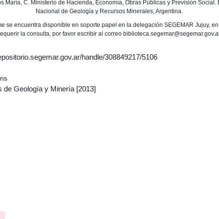
os María, C. Ministerio de Hacienda, Economía, Obras Públicas y Previsión Social. 
Nacional de Geología y Recursos Minerales; Argentina.
rme se encuentra disponible en soporte papel en la delegación SEGEMAR Jujuy, en
requerir la consulta, por favor escribir al correo biblioteca.segemar@segemar.gov.a
/repositorio.segemar.gov.ar/handle/308849217/5106
ons
s de Geología y Minería
[2013]