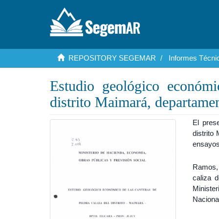
REPOSITORY SEGEMAR
Informes Técnic
Estudio geológico económic
distrito Maimará, departamen
El pres
distrito
ensayos,
Ramos, 
caliza d
Ministe
Naciona