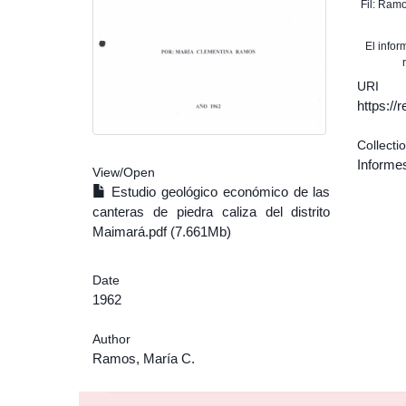
Fil: Ram
El info
URI
https:/
Collecti
Informe
View/
Open
Estudio geológico económico de las
canteras de piedra caliza del distrito
Maimará.pdf (7.661Mb)
Date
1962
Author
Ramos, María C.