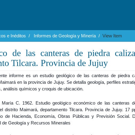
os e Inéditos
Informes de Geología y Minería
View Item
o de las canteras de piedra caliz
to Tilcara. Provincia de Jujuy
ente informe es un estudio geológico de las canteras de piedra ca
 Maimará en la provincia de Jujuy. Se detalla geología, perfiles estrati
 análisis químicos y croquis de ubicación.
María C. 1962. Estudio geológico económico de las canteras d
el distrito Maimará, departamento Tilcara. Provincia de Jujuy. 17 p
rio de Hacienda, Economía, Obras Públicas y Previsión Social. D
l de Geología y Recursos Minerales