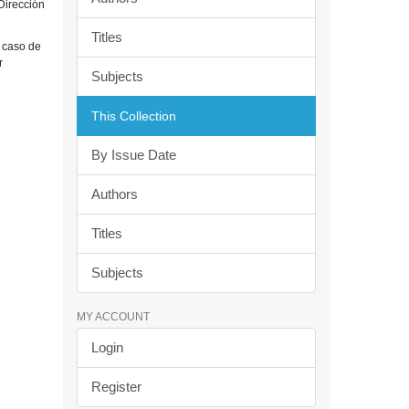
Dirección
Titles
 caso de
r
Subjects
This Collection
By Issue Date
Authors
Titles
Subjects
MY ACCOUNT
Login
Register