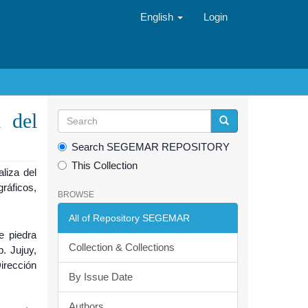
English
Login
a del
Search SEGEMAR REPOSITORY
This Collection
liza del
gráficos,
BROWSE
All of Repository SEGEMAR
e piedra
Collection & Collections
p. Jujuy,
irección
By Issue Date
Authors