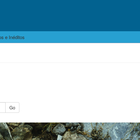
s e Inéditos
s
Go