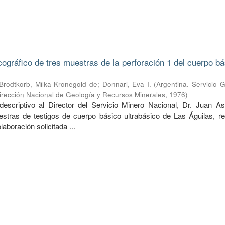
cográfico de tres muestras de la perforación 1 del cuerpo b
Brodtkorb, Milka Kronegold de
;
Donnari, Eva I.
(
Argentina. Servicio 
irección Nacional de Geología y Recursos Minerales
,
1976
)
escriptivo al Director del Servicio Minero Nacional, Dr. Juan Asp
estras de testigos de cuerpo básico ultrabásico de Las Águilas, re
aboración solicitada ...