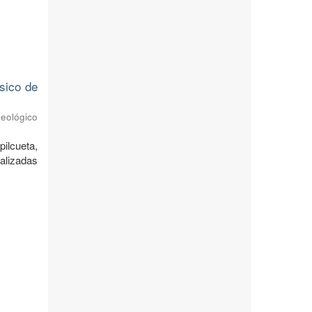
ásico de
Geológico
ilcueta,
alizadas