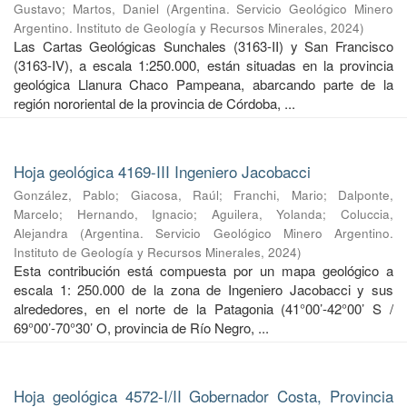
Gustavo
;
Martos, Daniel
(
Argentina. Servicio Geológico Minero
Argentino. Instituto de Geología y Recursos Minerales
,
2024
)
Las Cartas Geológicas Sunchales (3163-II) y San Francisco
(3163-IV), a escala 1:250.000, están situadas en la provincia
geológica Llanura Chaco Pampeana, abarcando parte de la
región nororiental de la provincia de Córdoba, ...
Hoja geológica 4169-III Ingeniero Jacobacci
González, Pablo
;
Giacosa, Raúl
;
Franchi, Mario
;
Dalponte,
Marcelo
;
Hernando, Ignacio
;
Aguilera, Yolanda
;
Coluccia,
Alejandra
(
Argentina. Servicio Geológico Minero Argentino.
Instituto de Geología y Recursos Minerales
,
2024
)
Esta contribución está compuesta por un mapa geológico a
escala 1: 250.000 de la zona de Ingeniero Jacobacci y sus
alrededores, en el norte de la Patagonia (41°00’-42°00’ S /
69°00’-70°30’ O, provincia de Río Negro, ...
Hoja geológica 4572-I/II Gobernador Costa, Provincia