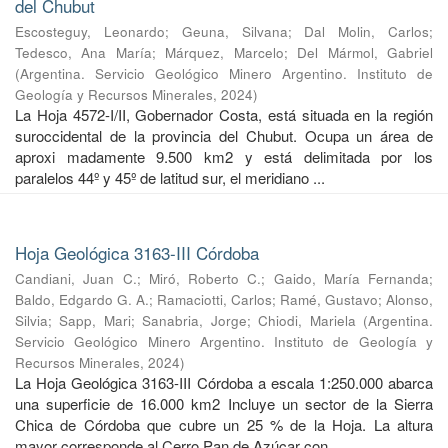
del Chubut
Escosteguy, Leonardo
;
Geuna, Silvana
;
Dal Molin, Carlos
;
Tedesco, Ana María
;
Márquez, Marcelo
;
Del Mármol, Gabriel
(
Argentina. Servicio Geológico Minero Argentino. Instituto de
Geología y Recursos Minerales
,
2024
)
La Hoja 4572-I/II, Gobernador Costa, está situada en la región
suroccidental de la provincia del Chubut. Ocupa un área de
aproxi madamente 9.500 km2 y está delimitada por los
paralelos 44º y 45º de latitud sur, el meridiano ...
Hoja Geológica 3163-III Córdoba
Candiani, Juan C.
;
Miró, Roberto C.
;
Gaido, María Fernanda
;
Baldo, Edgardo G. A.
;
Ramaciotti, Carlos
;
Ramé, Gustavo
;
Alonso,
Silvia
;
Sapp, Mari
;
Sanabria, Jorge
;
Chiodi, Mariela
(
Argentina.
Servicio Geológico Minero Argentino. Instituto de Geología y
Recursos Minerales
,
2024
)
La Hoja Geológica 3163-III Córdoba a escala 1:250.000 abarca
una superficie de 16.000 km2 Incluye un sector de la Sierra
Chica de Córdoba que cubre un 25 % de la Hoja. La altura
mayor corresponde al Cerro Pan de Azúcar con ...