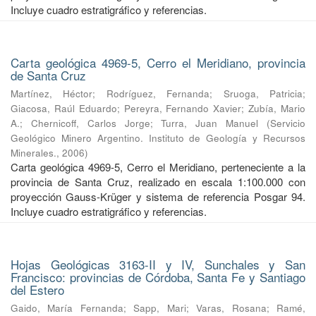
Incluye cuadro estratigráfico y referencias.
Carta geológica 4969-5, Cerro el Meridiano, provincia
de Santa Cruz
Martínez, Héctor
;
Rodríguez, Fernanda
;
Sruoga, Patricia
;
Giacosa, Raúl Eduardo
;
Pereyra, Fernando Xavier
;
Zubía, Mario
A.
;
Chernicoff, Carlos Jorge
;
Turra, Juan Manuel
(
Servicio
Geológico Minero Argentino. Instituto de Geología y Recursos
Minerales.
,
2006
)
Carta geológica 4969-5, Cerro el Meridiano, perteneciente a la
provincia de Santa Cruz, realizado en escala 1:100.000 con
proyección Gauss-Krüger y sistema de referencia Posgar 94.
Incluye cuadro estratigráfico y referencias.
Hojas Geológicas 3163-II y IV, Sunchales y San
Francisco: provincias de Córdoba, Santa Fe y Santiago
del Estero
Gaido, María Fernanda
;
Sapp, Mari
;
Varas, Rosana
;
Ramé,