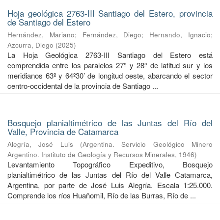
Hoja geológica 2763-III Santiago del Estero, provincia
de Santiago del Estero
Hernández, Mariano
;
Fernández, Diego
;
Hernando, Ignacio
;
Azcurra, Diego
(
2025
)
La Hoja Geológica 2763-III Santiago del Estero está
comprendida entre los paralelos 27º y 28º de latitud sur y los
meridianos 63º y 64º30’ de longitud oeste, abarcando el sector
centro-occidental de la provincia de Santiago ...
Bosquejo planialtimétrico de las Juntas del Río del
Valle, Provincia de Catamarca
Alegría, José Luis
(
Argentina. Servicio Geológico Minero
Argentino. Instituto de Geología y Recursos Minerales
,
1946
)
Levantamiento Topográfico Expeditivo, Bosquejo
planialtimétrico de las Juntas del Río del Valle Catamarca,
Argentina, por parte de José Luis Alegría. Escala 1:25.000.
Comprende los ríos Huañomil, Río de las Burras, Río de ...