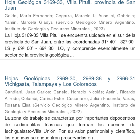
Hoja Geológica 3169-33, Villa Pituil, provincia de San
Juan
Gaido, María Fernanda
;
Cegarra, Marcelo I.
;
Anselmi, Gabriela
;
Yamin, Marcela Gladys
(
Servicio Geológico Minero Argentino.
Instituto de Geología y Recursos Minerales.
,
2023
)
La Hoja 3169-33 Villa Pituil se encuentra ubicada en el sur de la
provincia de San Juan, entre las coordenadas 31º 40’ - 32º 00’’
LS y 69º 00’ - 69º 30’’ LO, y comprende esencialmente un
sector de la provincia geológica ...
Hojas Geológicas 2969-30, 2969-36 y 2966-31
Vichigasta, Talampaya y Los Colorados
Candiani, Juan Carlos
;
Canelo, Horacio Nicolás
;
Astini, Ricardo
Alfredo
;
Colombi, Carina Ester
;
Cecenarro, Julián Facundo
;
Varas,
Rosana Elsa
(
Servicio Geológico Minero Argentino. Instituto de
Geología y Recursos Minerales.
,
2022
)
La zona de trabajo se caracteriza por importantes depocentros
de sedimentitas triásicas que forman las cuencas de
Ischigualasto-Villa Unión. Por su valor patrimonial y cientíﬁco,
las cuencas se encuentran preservadas en ...