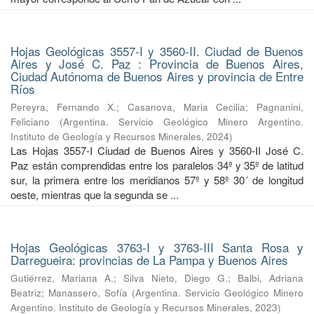
Hojas Geológicas 3557-I y 3560-II. Ciudad de Buenos
Aires y José C. Paz : Provincia de Buenos Aires,
Ciudad Autónoma de Buenos Aires y provincia de Entre
Ríos
Pereyra, Fernando X.
;
Casanova, Maria Cecilia
;
Pagnanini,
Feliciano
(
Argentina. Servicio Geológico Minero Argentino.
Instituto de Geología y Recursos Minerales
,
2024
)
Las Hojas 3557-I Ciudad de Buenos Aires y 3560-II José C.
Paz están comprendidas entre los paralelos 34º y 35º de latitud
sur, la primera entre los meridianos 57º y 58º 30´ de longitud
oeste, mientras que la segunda se ...
Hojas Geológicas 3763-I y 3763-III Santa Rosa y
Darregueira: provincias de La Pampa y Buenos Aires
Gutiérrez, Mariana A.
;
Silva Nieto, Diego G.
;
Balbi, Adriana
Beatriz
;
Manassero, Sofía
(
Argentina. Servicio Geológico Minero
Argentino. Instituto de Geología y Recursos Minerales
,
2023
)