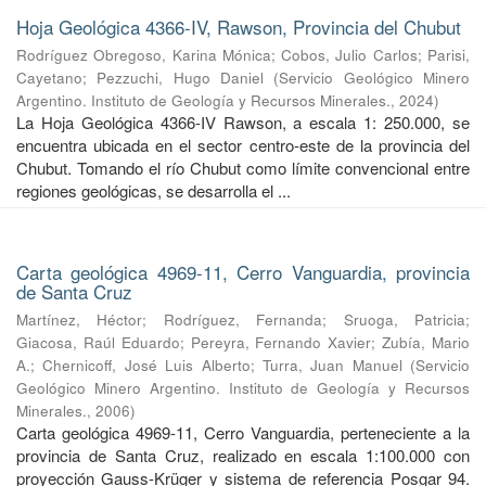
Hoja Geológica 4366-IV, Rawson, Provincia del Chubut
Rodríguez Obregoso, Karina Mónica
;
Cobos, Julio Carlos
;
Parisi,
Cayetano
;
Pezzuchi, Hugo Daniel
(
Servicio Geológico Minero
Argentino. Instituto de Geología y Recursos Minerales.
,
2024
)
La Hoja Geológica 4366-IV Rawson, a escala 1: 250.000, se
encuentra ubicada en el sector centro-este de la provincia del
Chubut. Tomando el río Chubut como límite convencional entre
regiones geológicas, se desarrolla el ...
Carta geológica 4969-11, Cerro Vanguardia, provincia
de Santa Cruz
Martínez, Héctor
;
Rodríguez, Fernanda
;
Sruoga, Patricia
;
Giacosa, Raúl Eduardo
;
Pereyra, Fernando Xavier
;
Zubía, Mario
A.
;
Chernicoff, José Luis Alberto
;
Turra, Juan Manuel
(
Servicio
Geológico Minero Argentino. Instituto de Geología y Recursos
Minerales.
,
2006
)
Carta geológica 4969-11, Cerro Vanguardia, perteneciente a la
provincia de Santa Cruz, realizado en escala 1:100.000 con
proyección Gauss-Krüger y sistema de referencia Posgar 94.