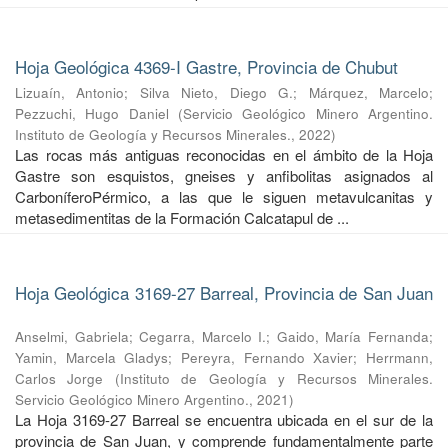
Hoja Geológica 4369-I Gastre, Provincia de Chubut
Lizuaín, Antonio
;
Silva Nieto, Diego G.
;
Márquez, Marcelo
;
Pezzuchi, Hugo Daniel
(
Servicio Geológico Minero Argentino.
Instituto de Geología y Recursos Minerales.
,
2022
)
Las rocas más antiguas reconocidas en el ámbito de la Hoja
Gastre son esquistos, gneises y anfibolitas asignados al
CarboníferoPérmico, a las que le siguen metavulcanitas y
metasedimentitas de la Formación Calcatapul de ...
Hoja Geológica 3169-27 Barreal, Provincia de San Juan
Anselmi, Gabriela
;
Cegarra, Marcelo I.
;
Gaido, María Fernanda
;
Yamin, Marcela Gladys
;
Pereyra, Fernando Xavier
;
Herrmann,
Carlos Jorge
(
Instituto de Geología y Recursos Minerales.
Servicio Geológico Minero Argentino.
,
2021
)
La Hoja 3169-27 Barreal se encuentra ubicada en el sur de la
provincia de San Juan, y comprende fundamentalmente parte