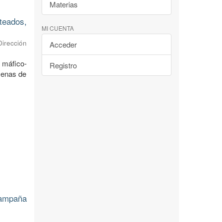
Materias
teados,
MI CUENTA
irección
Acceder
 máfico-
Registro
 menas de
Campaña