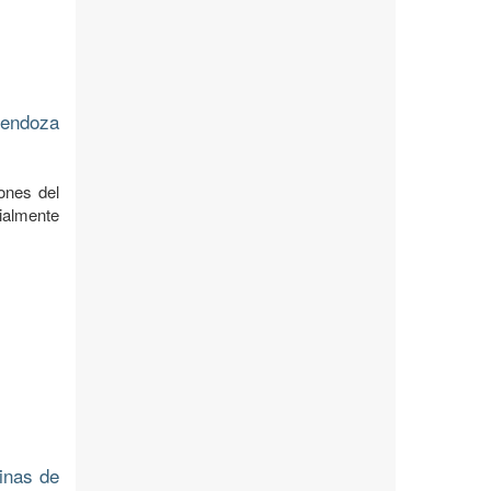
Mendoza
iones del
ialmente
dinas de