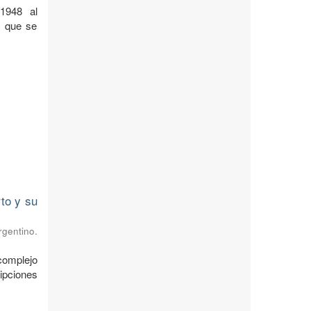
1948 al
l que se
to y su
rgentino.
complejo
ipciones