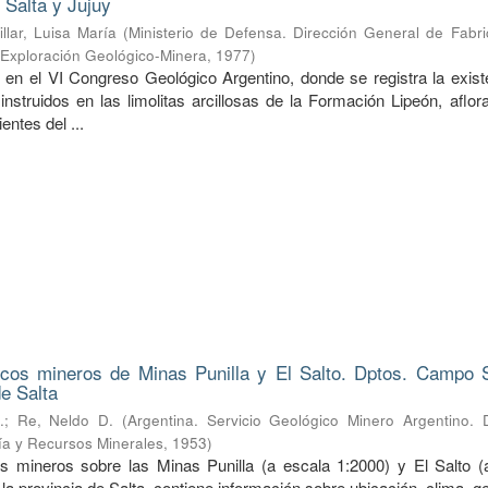
 Salta y Jujuy
illar, Luisa María
(
Ministerio de Defensa. Dirección General de Fabri
e Exploración Geológico-Minera
,
1977
)
 en el VI Congreso Geológico Argentino, donde se registra la exist
 instruidos en las limolitas arcillosas de la Formación Lipeón, aflo
entes del ...
icos mineros de Minas Punilla y El Salto. Dptos. Campo 
de Salta
.
;
Re, Neldo D.
(
Argentina. Servicio Geológico Minero Argentino. D
ía y Recursos Minerales
,
1953
)
s mineros sobre las Minas Punilla (a escala 1:2000) y El Salto (
 la provincia de Salta, contiene información sobre ubicación, clima, g