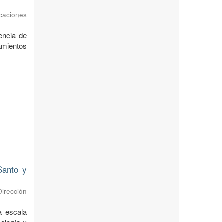
caciones
encia de
ramientos
Santo y
irección
a escala
eología y