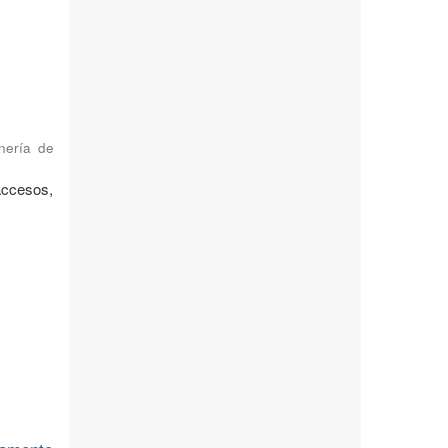
nería de
accesos,