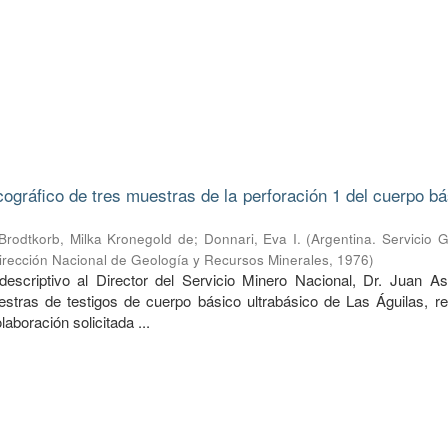
cográfico de tres muestras de la perforación 1 del cuerpo b
Brodtkorb, Milka Kronegold de
;
Donnari, Eva I.
(
Argentina. Servicio 
irección Nacional de Geología y Recursos Minerales
,
1976
)
escriptivo al Director del Servicio Minero Nacional, Dr. Juan Asp
estras de testigos de cuerpo básico ultrabásico de Las Águilas, re
aboración solicitada ...