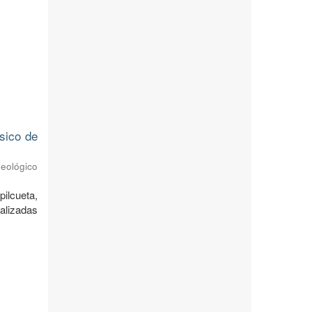
ásico de
Geológico
ilcueta,
alizadas