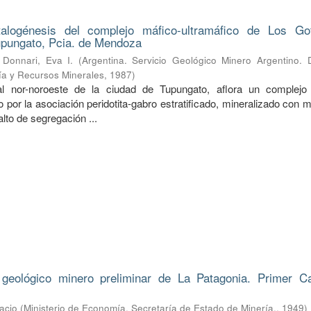
alogénesis del complejo máfico-ultramáfico de Los Go
pungato, Pcia. de Mendoza
;
Donnari, Eva I.
(
Argentina. Servicio Geológico Minero Argentino. D
ía y Recursos Minerales
,
1987
)
l nor-noroeste de la ciudad de Tupungato, aflora un complejo
 por la asociación peridotita-gabro estratificado, mineralizado con
alto de segregación ...
 geológico minero preliminar de La Patagonia. Primer 
acio
(
Ministerio de Economía. Secretaría de Estado de Minería.
,
1949
)